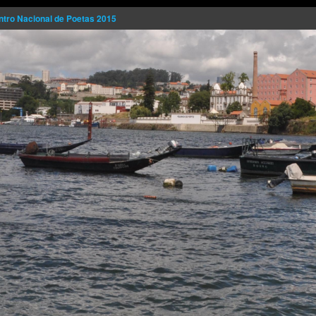
tro Nacional de Poetas 2015