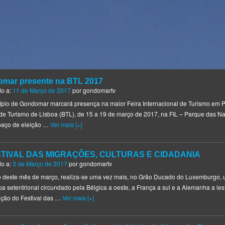
mar presente na BTL 2017
do a:
11 de Março de 2017
por
gondomartv
ípio de Gondomar marcará presença na maior Feira Internacional de Turismo em P
de Turismo de Lisboa (BTL), de 15 a 19 de março de 2017, na FIL – Parque das N
paço de eleição …
Ver mais [+]
STIVAL DAS MIGRAÇÕES, CULTURAS E CIDADANIA
do a:
3 de Março de 2017
por
gondomartv
io deste mês de março, realiza-se uma vez mais, no Grão Ducado do Luxemburgo, 
a setentrional circundado pela Bélgica a oeste, a França a sul e a Alemanha a le
ição do Festival das …
Ver mais [+]