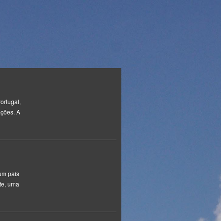
ortugal,
ações. A
um país
ste, uma