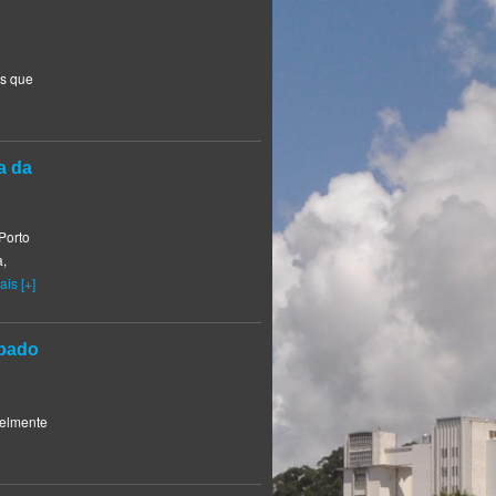
as que
a da
Porto
a,
ais [+]
ábado
velmente