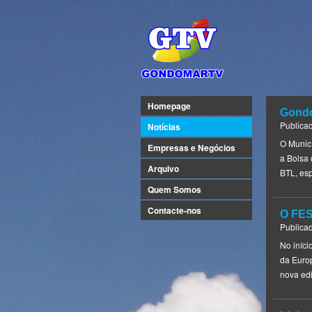
Homepage
Gondo
Publica
Notícias
O Munic
Empresas e Negócios
a Bolsa 
Arquivo
BTL, es
Quem Somos
Contacte-nos
O FE
Publica
No iníc
da Europ
nova ed