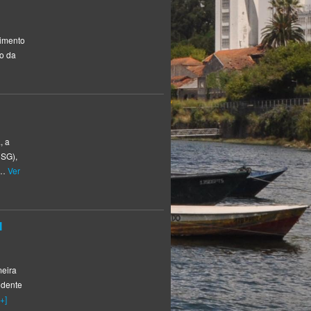
vimento
io da
, a
USG),
 …
Ver
l
meira
idente
+]