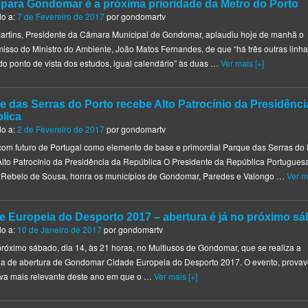
 para Gondomar é a próxima prioridade da Metro do Porto
do a:
7 de Fevereiro de 2017
por
gondomartv
artins, Presidente da Câmara Municipal de Gondomar, aplaudiu hoje de manhã o
sso do Ministro do Ambiente, João Matos Fernandes, de que “há três outras linh
, do ponto de vista dos estudos, igual calendário” às duas …
Ver mais [+]
e das Serras do Porto recebe Alto Patrocínio da Presidênci
lica
do a:
2 de Fevereiro de 2017
por
gondomartv
com futuro de Portugal como elemento de base e primordial Parque das Serras do 
lto Patrocínio da Presidência da República O Presidente da República Portugues
 Rebelo de Sousa, honra os municípios de Gondomar, Paredes e Valongo …
Ver m
e Europeia do Desporto 2017 – abertura é já no próximo s
do a:
10 de Janeiro de 2017
por
gondomartv
próximo sábado, dia 14, às 21 horas, no Multiusos de Gondomar, que se realiza a
ia de abertura de Gondomar Cidade Europeia do Desporto 2017. O evento, prova
tiva mais relevante deste ano em que o …
Ver mais [+]