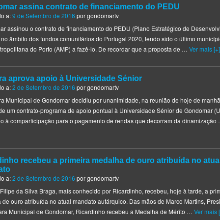
mar assina contrato de financiamento do PEDU
do a:
9 de Setembro de 2016
por
gondomartv
r assinou o contrato de financiamento do PEDU (Plano Estratégico de Desenvol
no âmbito dos fundos comunitários do Portugal 2020, tendo sido o último municíp
ropolitana do Porto (AMP) a fazê-lo. De recordar que a proposta de …
Ver mais [+]
a aprova apoio à Universidade Sénior
do a:
2 de Setembro de 2016
por
gondomartv
a Municipal de Gondomar decidiu por unanimidade, na reunião de hoje de manhã
 de um contrato-programa de apoio pontual à Universidade Sénior de Gondomar (
do à comparticipação para o pagamento de rendas que decorram da dinamização
dinho recebeu a primeira medalha de ouro atribuída no atua
ato
do a:
2 de Setembro de 2016
por
gondomartv
Filipe da Silva Braga, mais conhecido por Ricardinho, recebeu, hoje à tarde, a pri
de ouro atribuída no atual mandato autárquico. Das mãos de Marco Martins, Pres
ra Municipal de Gondomar, Ricardinho recebeu a Medalha de Mérito …
Ver mais [