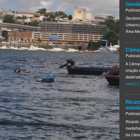
Gondo
Publica
Gondoma
Urbano) 
Área Met
Câmar
Publica
À Câmar
criação
destina
mais [+]
Ricar
mand
Publica
Ricardo 
medalha 
da Câma