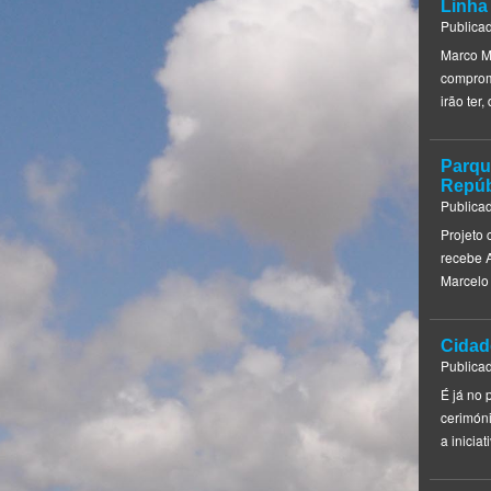
Linha
Publica
Marco M
compromi
irão ter
Parqu
Repúb
Publica
Projeto 
recebe A
Marcelo
Cidad
Publica
É já no 
cerimón
a inicia