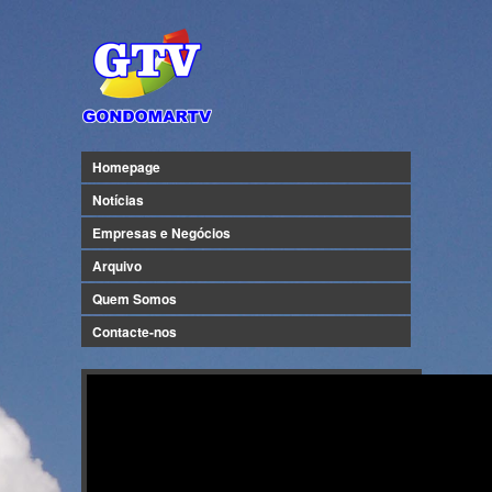
Homepage
Notícias
Empresas e Negócios
Arquivo
Quem Somos
Contacte-nos