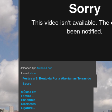
Uploaded by:
António Leão
Hosted:
vimeo
Festas a S. Bento da Porta Aberta nas Terras do
Bouro
Música em
Familia –
Ensemble
Clarinetes
Ligature...