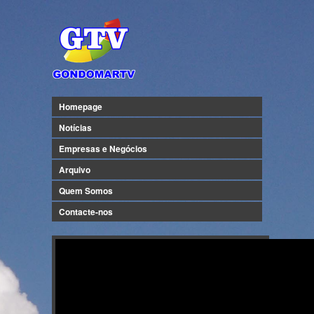
Homepage
Notícias
Empresas e Negócios
Arquivo
Quem Somos
Contacte-nos